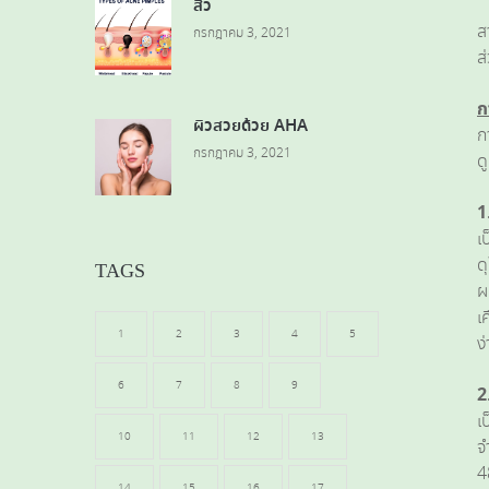
สิว
ส
กรกฎาคม 3, 2021
ส
ก
ผิวสวยด้วย AHA
ก
กรกฎาคม 3, 2021
ด
1
เ
ด
TAGS
ผ
เ
1
2
3
4
5
ง
6
7
8
9
2
เ
10
11
12
13
จ
4
14
15
16
17