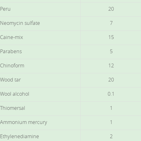
Peru
20
Neomycin sulfate
7
Caine-mix
15
Parabens
5
Chinoform
12
Wood tar
20
Wool alcohol
0.1
Thiomersal
1
Ammonium mercury
1
Ethylenediamine
2