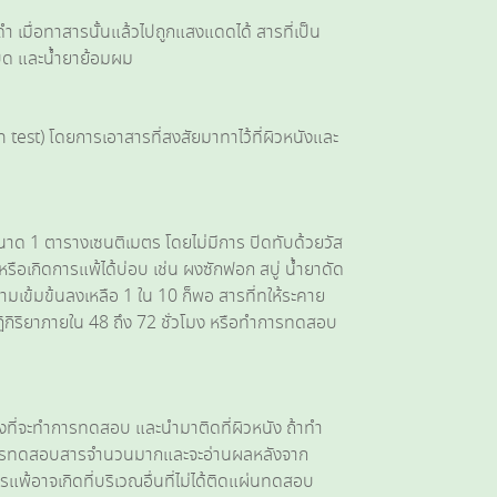
เมื่อทาสารนั้นแล้วไปถูกแสงแดดได้ สารที่เป็น
บูด และน้ำยาย้อมผม
 test) โดยการเอาสารที่สงสัยมาทาไว้ที่ผิวหนังและ
นาด 1 ตารางเซนติเมตร โดยไม่มีการ ปิดทับด้วยวัส
หรือเกิดการแพ้ได้บ่อบ เช่น ผงซักฟอก สบู่ น้ำยาดัด
ามเข้มข้นลงเหลือ 1 ใน 10 ก็พอ สารที่ทให้ระคาย
ฏิกิริยาภายใน 48 ถึง 72 ชั่วโมง หรือทำการทดสอบ
งที่จะทำการทดสอบ และนำมาติดที่ผิวหนัง ถ้าทำ
งการทดสอบสารจำนวนมากและจะอ่านผลหลังจาก
รแพ้อาจเกิดที่บริเวณอื่นที่ไม่ได้ติดแผ่นทดสอบ