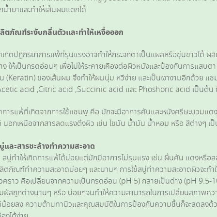
ูกน้ำยาและทำให้เส้นผมแตกได้
ลิตภัณฑ์ระงับกลิ่นตัวและทำให้เหงื่อออก
้าเกิดปฏิกิริยาการแพ้ที่รุนแรงอาจทำให้กระจกตาเป็นแผลหรือขุ่นขาวได้
่าง ให้เป็นกรดอ่อนๆ เพื่อไม่ให้ระคายเคืองต่อผิวหนังและป้องกันการแส
ิน (Keratin) ของเส้นผม จึงทำให้ผมนุ่ม หวีง่าย และเป็นเงางามอีกด้วย แช
Acetic acid ,Citric acid ,Succinic acid และ Phoshoric acid เป็นต้น ซึ
าการแพ้ที่เกิดจากการใช้แชมพู คือ มักจะมีอาการคันและหนังศรีษะบวมแดงห
ด้ นอกเหนือจากสารลดแรงตึงผิว เช่น ไขมัน น้ำมัน น้ำหอม หรือ สีต่างๆ เป
บู่และสารชะล้างทำความสะอาด
บู่ทำให้เกิดการแพ้ได้บ่อยแต่มักมีอาการไม่รุนแรง เช่น ผื่นคัน แดงหรือลอ
ลิตภัณฑ์ทำความสะอาดบ่อยๆ และนานๆ การใฃ้สบู่ทำความสะอาดผิวจะทำให
ั่วคราว คือเปลี่ยนจากความเป็นกรดอ่อน (pH 5) กลายเป็นด่าง (pH 9.5-10.8
ัมผัสถูกด่างนานๆ หรือ บ่อยๆจนทำให้ความสามารถในการเปลี่ยนสภาพความ
ด้น้อยลง ความต้านทานิวและคุณสมบัติในการป้องกันความชื้นก็จะลดลงด้ว
คืองได้ง่าย