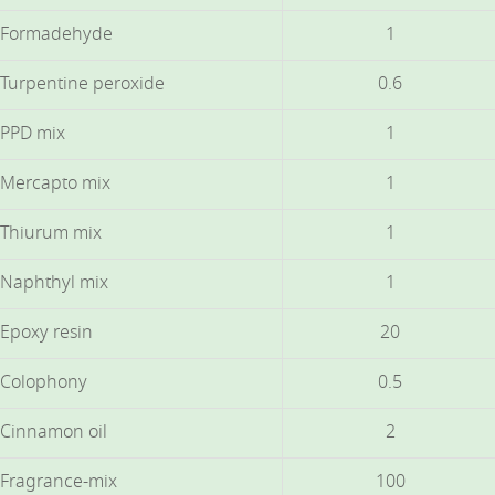
Formadehyde
1
Turpentine peroxide
0.6
PPD mix
1
Mercapto mix
1
Thiurum mix
1
Naphthyl mix
1
Epoxy resin
20
Colophony
0.5
Cinnamon oil
2
Fragrance-mix
100