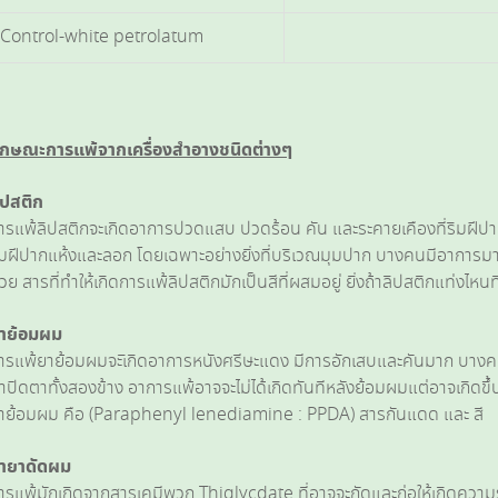
Control-white petrolatum
ักษณะการแพ้จากเครื่องสำอางชนิดต่างๆ
ิปสติก
ารแพ้ลิปสติกจะเกิดอาการปวดแสบ ปวดร้อน คัน และระคายเคืองที่ริมฝีปาก บ
ิมฝีปากแห้งและลอก โดยเฉพาะอย่างยิ่งที่บริเวณมุมปาก บางคนมีอาการม
้วย สารที่ทำให้เกิดการแพ้ลิปสติกมักเป็นสีที่ผสมอยู่ ยิ่งถ้าลิปสติกแท่งไหน
าย้อมผม
ารแพ้ยาย้อมผมจะเิกิดอาการหนังศรีษะแดง มีการอักเสบและคันมาก บาง
าปิดตาทั้งสองข้าง อาการแพ้อาจจะไม่ได้เกิดทันทีหลังย้อมผมแต่อาจเกิดขึ้
าย้อมผม คือ (Paraphenyl lenediamine : PPDA) สารกันแดด และ สี
้ำยาดัดผม
ารแพ้มักเกิดจากสารเคมีพวก Thiglycdate ที่อาจจะกัดและก่อให้เกิดความร