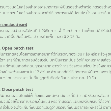
ารบางชนิดในเครื่องสำอางอาจเกิดการแพ้เป็นรอยด่างดำหรือเกิดรอยด่างดำ 
่วนประกอบในเครื่องสำอางแล้วทำให้เกิดการแพ้ได้บ่อยคือ น้ำหอม สารกัน
ารทดสอบสารแพ้
ารทดสอบว่าสารตัวไหนที่ทำให้เกิดการแพ้ เรียกว่า การทำแพ็ทเทสต์ (Patch
ูผลว่ามีผื่นเกิดขึ้นหรือไม่ การทำแพ็ทเทสต์ มี 2 วิธี คือ
. Open patch test
ป็นการทดสอบโดยการเอาสารมาทาไว้ที่บริเวณท้องแขน หลัง หรือ หลังหู ข
ุใดๆ สารที่นำมาทดสอบด้วยวิธีนี้ มักเป็นสารที่มีประวัติให้ความระคายเคือง
ม แต่ถ้าเป้นสารที่เกิดปฏิกิริยามาก อาจทำการเจือจางเสียก่อน โดยให้ลดคว
คืองมักจะอ่านผลภายใน 12 ชั่วโมง ส่วนสารที่ทำให้เกิดการแพ้นั้นจะแสดงป
่ายๆ โดยการทาสารนั้นที่ใบหูทุกวันติดต่อกันนานประมาณ 10 วัน
. Close patch test
ป็นการทดสอบโดยใช้ผ้าก๊อซและแผ่นพลาสเตอร์ที่มีสารเคมีหรือสารตัวอย่า
ำนวนน้อยก็อาจทำบริเวณต้นแขน หรือทำบริเวณแผ่นหลังในกรณีที่ต้อ
8 ชั่วโมง จะดึงแผ่นที่แปะออกและดูว่าบริเวณที่แปะมีอาการแพ้หรือไม่ อากา