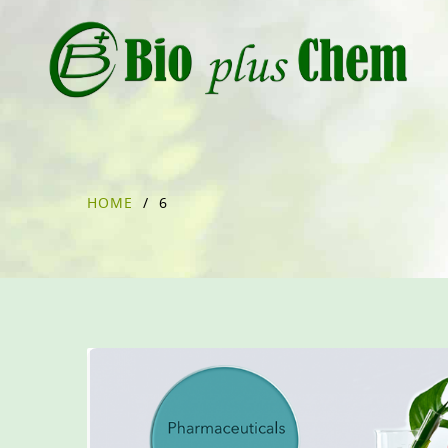
HOME
/
6