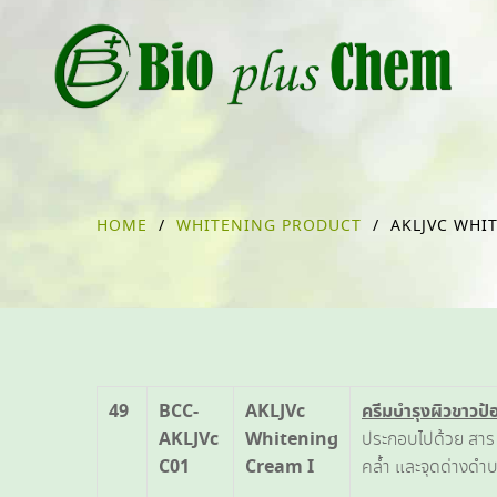
HOME
/
WHITENING PRODUCT
/
AKLJVC WHI
49
BCC-
AKLJVc
ครีมบำรุงผิวขาวป้
AKLJVc
Whitening
ประกอบไปด้วย สาร 
C01
Cream I
คล้ำ และจุดด่างดำบ