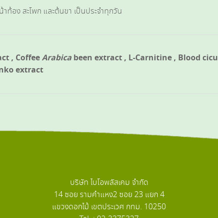
้าท้อง สะโพก และต้นขา เป็นประจำทุกวัน
ct , Coffee
Arabica
been extract , L-Carnitine , Blood cic
inko extract
บริษัท ไบโอพลัสเคม จำกัด
14 ซอย รามคำแหง2 ซอย 23 แยก 4
แขวงดอกไม้ เขตประเวศ กทม. 10250