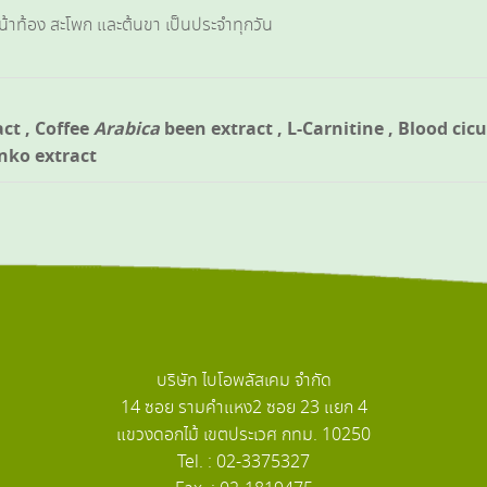
้าท้อง สะโพก และต้นขา เป็นประจำทุกวัน
ct , Coffee
Arabica
been extract , L-Carnitine , Blood cic
inko extract
บริษัท ไบโอพลัสเคม จำกัด
14 ซอย รามคำแหง2 ซอย 23 แยก 4
แขวงดอกไม้ เขตประเวศ กทม. 10250
Tel. : 02-3375327