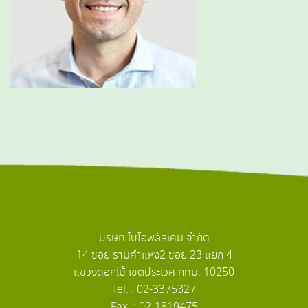
บริษัท ไบโอพลัสเคม จำกัด
14 ซอย รามคำแหง2 ซอย 23 แยก 4
แขวงดอกไม้ เขตประเวศ กทม. 10250
Tel. : 02-3375327
Fax. : 02-1819475