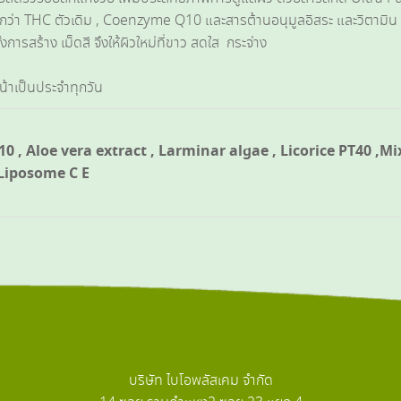
กว่า THC ตัวเดิม , Coenzyme Q10 และสารต้านอนุมูลอิสระ และวิตามิน อี
งการสร้าง เม็ดสี จึงให้ผิวใหม่ที่ขาว สดใส กระจ่าง
น้าเป็นประจำทุกวัน
 , Aloe vera extract , Larminar algae , Licorice PT40 ,Mix
Liposome C E
บริษัท ไบโอพลัสเคม จำกัด