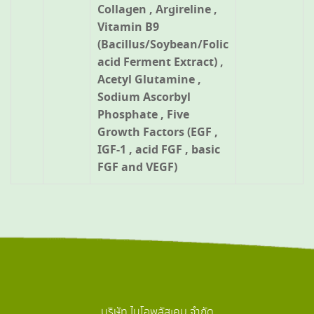
Collagen , Argireline ,
Vitamin B9
(Bacillus/Soybean/Folic
acid Ferment Extract) ,
Acetyl Glutamine ,
Sodium Ascorbyl
Phosphate , Five
Growth Factors (EGF ,
IGF-1 , acid FGF , basic
FGF and VEGF)
บริษัท ไบโอพลัสเคม จำกัด