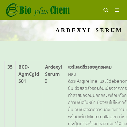
ARDEXYL SERUM
35
BCD-
Ardexyl
เซรั่มลดริ้วรอยสูตรผสม
AgmCgId
Serum
ผสม
S01
I
ด้วย Argireline และ Idebenon
ข้น ช่วยลดริ้วรอยอันเนื่องจากการ
ทำลายของอนุมูลอิสระ พร้อมทั้ง
กล้ามเนื้อใบหน้า ป้องกันไม่ให้เกิดร
ขึ้น อันเนื่องจากอารมณ์และความ
พร้อมเพิ่ม Micro-collagen ที่ช่
กระตุ้นการสร้างคอลลาเจนใต้ผิวหน